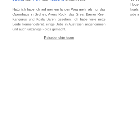
House
Natürlich habe ich auf meinem langen Weg mehr als nur das
koala
Opernhaus in Sydney, Ayers Rock, das Great Barrier Reef,
jobs 
Kängurus und Koala Bären gesehen. Ich habe viele nette
Leute kennengelernt, einige Jobs in Australien angenommen
und auch unzählige Fotos gemacht.
Reiseberichte lesen