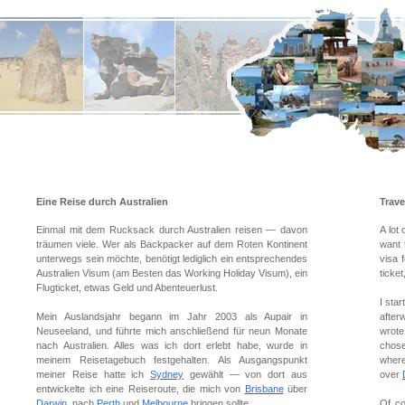
Eine Reise durch Australien
Trave
Einmal mit dem Rucksack durch Australien reisen — davon
A lot
träumen viele. Wer als Backpacker auf dem Roten Kontinent
want t
unterwegs sein möchte, benötigt lediglich ein entsprechendes
visa f
Australien Visum (am Besten das Working Holiday Visum), ein
ticke
Flugticket, etwas Geld und Abenteuerlust.
I sta
Mein Auslandsjahr begann im Jahr 2003 als Aupair in
after
Neuseeland, und führte mich anschließend für neun Monate
wrote
nach Australien. Alles was ich dort erlebt habe, wurde in
chos
meinem Reisetagebuch festgehalten. Als Ausgangspunkt
where
meiner Reise hatte ich
Sydney
gewählt — von dort aus
over
entwickelte ich eine Reiseroute, die mich von
Brisbane
über
Darwin
, nach
Perth
und
Melbourne
bringen sollte.
Of co